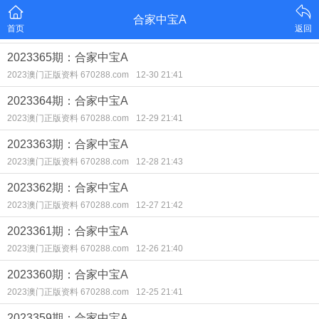
合家中宝A
首页
返回
2023365期：合家中宝A
2023澳门正版资料 670288.com
12-30 21:41
2023364期：合家中宝A
2023澳门正版资料 670288.com
12-29 21:41
2023363期：合家中宝A
2023澳门正版资料 670288.com
12-28 21:43
2023362期：合家中宝A
2023澳门正版资料 670288.com
12-27 21:42
2023361期：合家中宝A
2023澳门正版资料 670288.com
12-26 21:40
2023360期：合家中宝A
2023澳门正版资料 670288.com
12-25 21:41
2023359期：合家中宝A