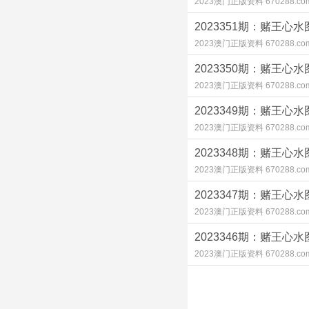
2023澳门正版资料 670288.co
2023351期：赌王心水
2023澳门正版资料 670288.co
2023350期：赌王心水
2023澳门正版资料 670288.co
2023349期：赌王心水
2023澳门正版资料 670288.co
2023348期：赌王心水
2023澳门正版资料 670288.co
2023347期：赌王心水
2023澳门正版资料 670288.co
2023346期：赌王心水
2023澳门正版资料 670288.co